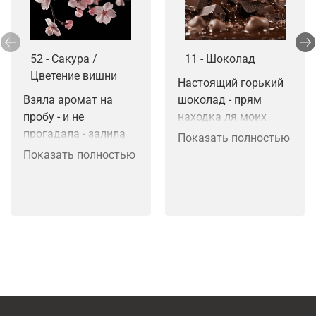
52 - Сакура /
11 - Шоколад
Цветение вишни
Настоящий горький 
Взяла аромат на 
шоколад - прям 
пробу - и не 
находка ля моих 
прогадала - залила 
мелт. Звучный по 
Показать полностью
интерьерный спрей - 
настоящему 
Показать полностью
восторг - буду 
вызывает 
пробовать в 
ассоциауию темного 
аромасше - уверена 
шоколада.
что будет топом - 
уже весна а впереди 
лето и все хотят в 
гардеробчик 
добавить 
цветочного аромата 