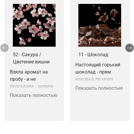
52 - Сакура /
11 - Шоколад
Цветение вишни
Настоящий горький 
Взяла аромат на 
шоколад - прям 
пробу - и не 
находка ля моих 
прогадала - залила 
мелт. Звучный по 
Показать полностью
интерьерный спрей - 
настоящему 
Показать полностью
восторг - буду 
вызывает 
пробовать в 
ассоциауию темного 
аромасше - уверена 
шоколада.
что будет топом - 
уже весна а впереди 