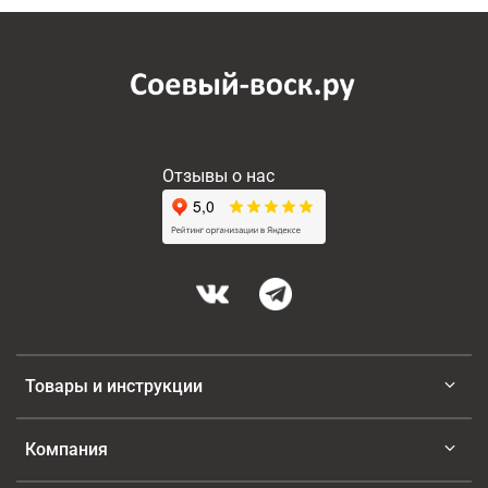
лето и все хотят в 
гардеробчик 
добавить 
цветочного аромата 
- а он многогранный 
и очень приятный. 
Микс цветов и 
Отзывы о нас
фруктов - очень 
звучит солнечно 
радостно.
Товары и инструкции
Компания