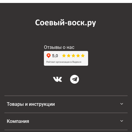
лето и все хотят в 
гардеробчик 
добавить 
цветочного аромата 
- а он многогранный 
и очень приятный. 
Микс цветов и 
Отзывы о нас
фруктов - очень 
звучит солнечно 
радостно.
Товары и инструкции
Компания