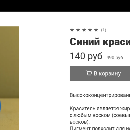
(1)
Синий крас
140 руб
490 руб
В корзину
Высококонцентрированн
Краситель является жир
с любым воском (соевым
восков).
Пигмент подходит для ис