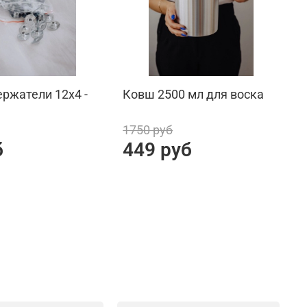
ржатели 12x4 -
Ковш 2500 мл для воска
С
1750 руб
3
б
449 руб