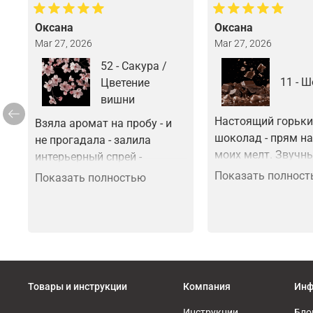
Оксана
Оксана
Mar 27, 2026
Mar 27, 2026
52 - Сакура /
11 - 
Цветение
вишни
Настоящий горьки
Взяла аромат на пробу - и 
шоколад - прям на
не прогадала - залила 
моих мелт. Звучны
интерьерный спрей - 
настоящему вызыв
восторг - буду пробовать в 
Показать полнос
Показать полностью
ассоциауию темно
аромасше - уверена что 
шоколада.
будет топом - уже весна а 
впереди лето и все хотят в 
гардеробчик добавить 
цветочного аромата - а он 
многогранный и очень 
Товары и инструкции
Компания
Инф
приятный. Микс цветов и 
фруктов - очень звучит 
Инструкции
Бло