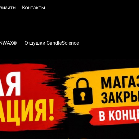
визиты
Контакты
INWAX®
Отдушки CandleScience