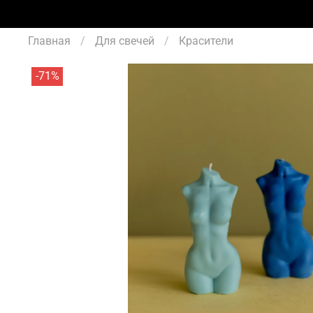
Главная
Для свечей
Красители
-71%