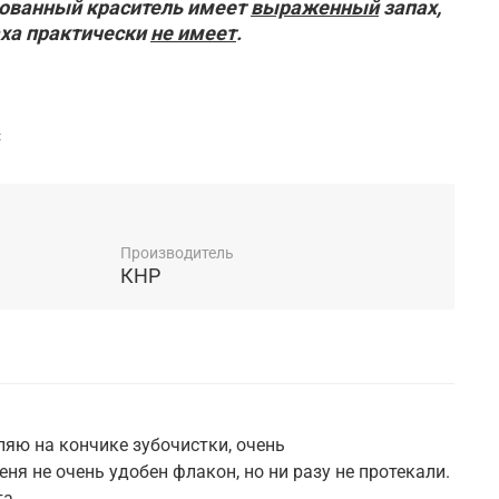
рованный краситель имеет
выраженный
запах,
аха практически
не имеет
.
C
Производитель
КНР
яю на кончике зубочистки, очень
ня не очень удобен флакон, но ни разу не протекали.
а.