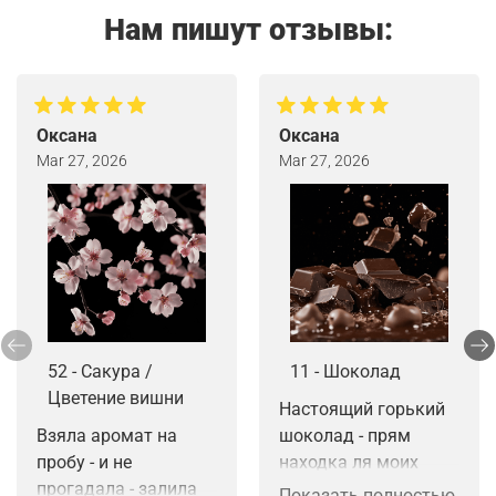
Нам пишут отзывы:
Оксана
Оксана
Mar 27, 2026
Mar 27, 2026
52 - Сакура /
11 - Шоколад
Цветение вишни
Настоящий горький 
Взяла аромат на 
шоколад - прям 
пробу - и не 
находка ля моих 
прогадала - залила 
мелт. Звучный по 
Показать полностью