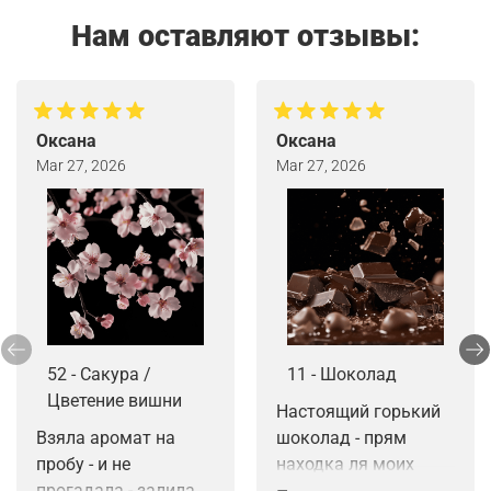
Нам оставляют отзывы:
Оксана
Оксана
Mar 27, 2026
Mar 27, 2026
52 - Сакура /
11 - Шоколад
Цветение вишни
Настоящий горький 
Взяла аромат на 
шоколад - прям 
пробу - и не 
находка ля моих 
прогадала - залила 
мелт. Звучный по 