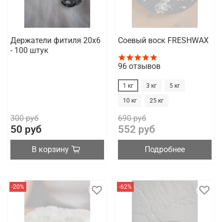
Держатели фитиля 20x6
Соевый воск FRESHWAX
- 100 штук
96
отзывов
1 кг
3 кг
5 кг
10 кг
25 кг
300 руб
690 руб
50 руб
552 руб
В корзину
Подробнее
-20%
-62%