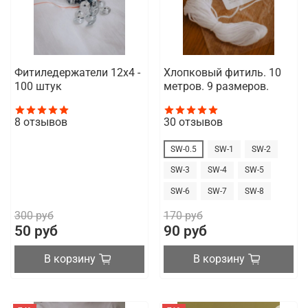
Фитиледержатели 12x4 -
Хлопковый фитиль. 10
100 штук
метров. 9 размеров.
8
отзывов
30
отзывов
SW-0.5
SW-1
SW-2
SW-3
SW-4
SW-5
SW-6
SW-7
SW-8
300 руб
170 руб
50 руб
90 руб
В корзину
В корзину