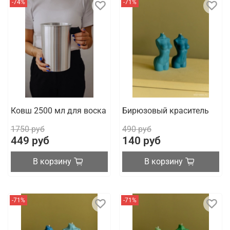
-74%
-71%
Ковш 2500 мл для воска
Бирюзовый краситель
1750 руб
490 руб
449 руб
140 руб
В корзину
В корзину
-71%
-71%