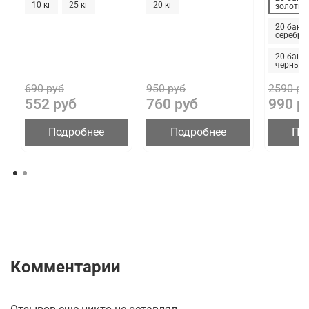
10 кг
25 кг
20 кг
золотые
20 банок
серебря
20 бано
черные 
690 руб
950 руб
2590 ру
552 руб
760 руб
990 р
Подробнее
Подробнее
По
Комментарии