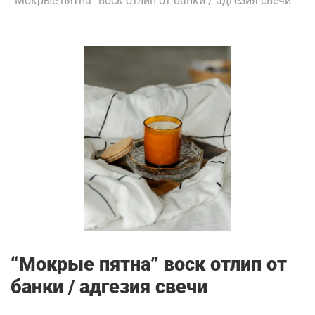
“Мокрые пятна” воск отлип от банки / адгезия свечи
“Мокрые пятна” воск отлип от
банки / адгезия свечи