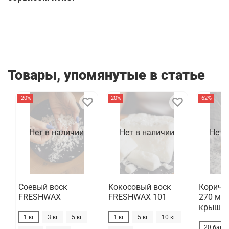
Товары, упомянутые в статье
-20%
-20%
-62%
Нет в наличии
Нет в наличии
Нет 
Соевый воск
Кокосовый воск
Коричн
FRESHWAX
FRESHWAX 101
270 мл 
крышка
1 кг
3 кг
5 кг
1 кг
5 кг
10 кг
20 бано